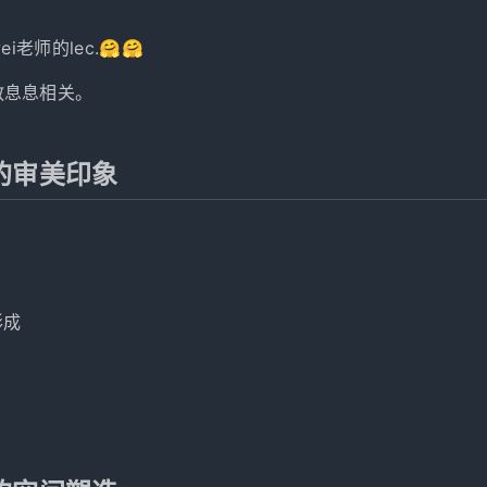
wei老师的lec.🤗🤗
教息息相关。
的审美印象
形成