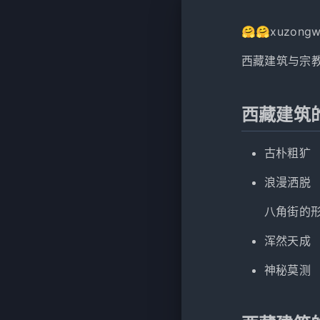
🤗🤗xuzong
西藏建筑与宗
西藏建筑
古朴粗犷
浪漫洒脱
八角街的
浑然天成
神秘莫测