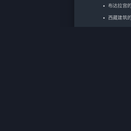
布达拉宫
西藏建筑
西藏建筑
佛学与美
佛学的美
Others
>
Lec
西方建筑美学
http://exam
作者
发
Poivre
20