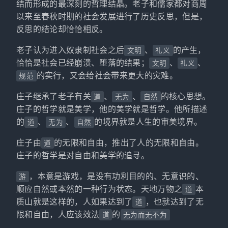
结而形成的最深刻的哲理结晶。老子和儒家都对商周
以来至春秋时期的社会发展进行了历史反思，但是，
反思的结论却恰恰相反。
老子认为进入奴隶制社会之后
、
的产生，
文明
礼义
恰恰是社会已经崩溃、堕落的结果；
、
、
文明
礼义
的实行，又会给社会带来更大的灾难。
规范
庄子继承了老子有关
、
、
的核心思想。
道
无为
自然
庄子的哲学就是美学，他的美学就是哲学。他所描述
的
、
、
的境界就是人生的审美境界。
道
无为
自然
庄子由
的无限和自由，推出了人的无限和自由。
道
庄子的哲学是对自由和美学的追寻。
，本意是游戏，是没有功利目的的、无意识的、
游
顺应自然或本然的一种行为状态。天地万物之
本
道
质山就是这样的，人如果达到了
，也就达到了无
道
限和自由，人应该效法
的
道
无为而无不为