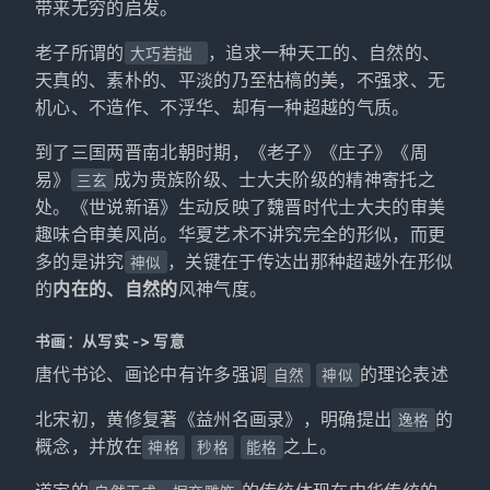
带来无穷的启发。
老子所谓的
，追求一种天工的、自然的、
大巧若拙
天真的、素朴的、平淡的乃至枯槁的美，不强求、无
机心、不造作、不浮华、却有一种超越的气质。
到了三国两晋南北朝时期，《老子》《庄子》《周
易》
成为贵族阶级、士大夫阶级的精神寄托之
三玄
处。《世说新语》生动反映了魏晋时代士大夫的审美
趣味合审美风尚。华夏艺术不讲究完全的形似，而更
多的是讲究
，关键在于传达出那种超越外在形似
神似
的
内在的、自然的
风神气度。
书画：从写实 -> 写意
唐代书论、画论中有许多强调
的理论表述
自然
神似
北宋初，黄修复著《益州名画录》，明确提出
的
逸格
概念，并放在
之上。
神格
秒格
能格