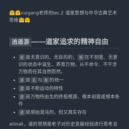
🤗🤗cuigang老师的lec.2 道家思想与中华古典艺术
思维🤗🤗
——道家追求的精神自由
逍遥游
是无意识的、无目的的；
在不刻意、无意
道
道
识的状态中滋生、养育万物，从不命令、不干涉
万物而任其自然而然。
是
与
的统一
道
无
有
是不断运动的特性
道
是万物所由生的终极根源、根本前提或根本条
道
件
是原始混沌的，但又真实存在
道
allinall，道的思想是老子对历史发展经验进行思考总