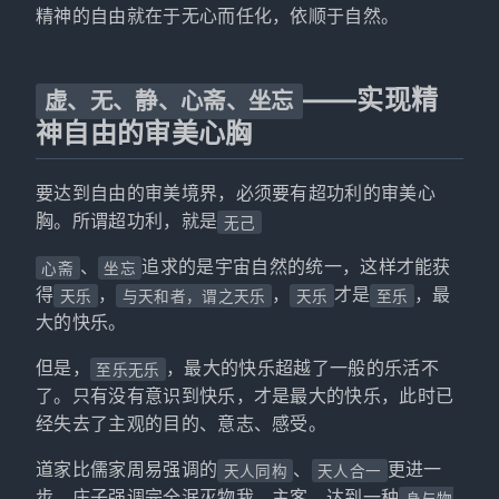
精神的自由就在于无心而任化，依顺于自然。
——实现精
虚、无、静、心斋、坐忘
神自由的审美心胸
要达到自由的审美境界，必须要有超功利的审美心
胸。所谓超功利，就是
无己
、
追求的是宇宙自然的统一，这样才能获
心斋
坐忘
得
，
，
才是
，最
天乐
与天和者，谓之天乐
天乐
至乐
大的快乐。
但是，
，最大的快乐超越了一般的乐活不
至乐无乐
了。只有没有意识到快乐，才是最大的快乐，此时已
经失去了主观的目的、意志、感受。
道家比儒家周易强调的
、
更进一
天人同构
天人合一
步，庄子强调完全泯灭物我、主客，达到一种
身与物